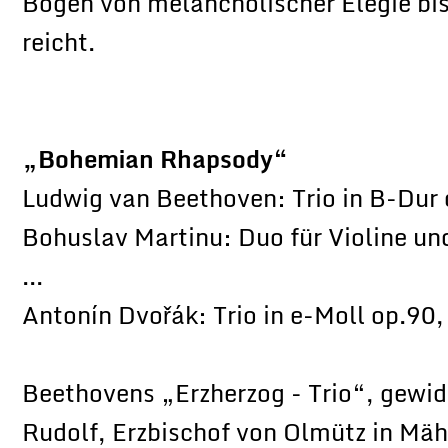
Bogen von melancholischer Elegie b
reicht.
„Bohemian Rhapsody“
Ludwig van Beethoven: Trio in B-Dur 
Bohuslav Martinu: Duo für Violine un
...
Antonín Dvořák: Trio in e-Moll op.90
Beethovens „Erzherzog - Trio“, gewi
Rudolf, Erzbischof von Olmütz in Mä