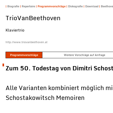
|
Biografie
|
Repertoire
|
Programmvorschläge
|
Diskografie
|
Download
|
Beethov
TrioVanBeethoven
Klaviertrio
http://www.triovanbeethoven.at
Programmvorschläge
Weitere Vorschläge auf Anfrage
Zum 50. Todestag von Dimitri Schos
Alle Varianten kombiniert möglich mi
Schostakowitsch Memoiren